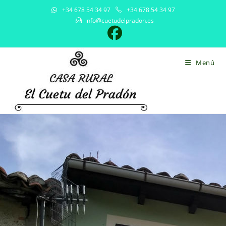
+34 678 54 34 97
+34 678 54 34 97
info@cuetudelpradon.es
Menú